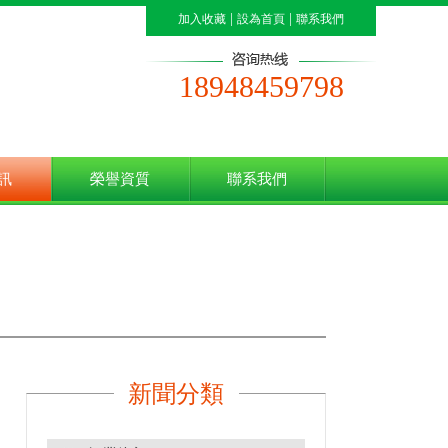
|
|
加入收藏
設為首頁
聯系我們
18948459798
訊
榮譽資質
聯系我們
新聞分類