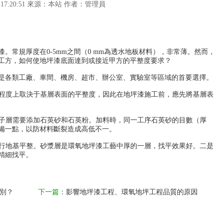
3 17:20:51 來源：本站 作者：管理員
。常規厚度在0-5mm之間（0 mm為透水地板材料），非常薄。然而，
工方，如何使地坪漆底面達到或接近甲方的平整度要求？
是各類工廠、車間、機房、超市、辦公室、實驗室等區域的首要選擇。
大程度上取決于基層表面的平整度，因此在地坪漆施工前，應先將基層表
膩子層需要添加石英砂和石英粉。加料時，同一工序石英砂的目數（厚
備一點，以防材料斷裂造成高低不一。
進行地基平整。砂漿層是環氧地坪漆工藝中厚的一層，找平效果好。二是
精細找平。
別？
下一篇：
影響地坪漆工程、環氧地坪工程品質的原因