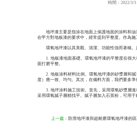
時間：2022/3/
地坪漆主要是指涂在地面上保護地面的涂料和油漆
在甲方對地板漆的要求中，經常提到平整度。作為施
環氧地坪漆以其美觀、清潔、功能性強而著稱。
1. 地板漆地面基礎。環氧地坪漆的平整度在很
面打磨平整。
2. 地板涂料材料比例。環氧地坪漆的砂漿層和
度）應一致、均勻。其次，在備料方面，我們要多準
3. 地坪涂料施工技術。首先，采用環氧砂漿層
采用環氧膩子層精找平。膩子層加入石英粉，可用于
上一篇：
防滑地坪漆與超耐磨環氧地坪漆的區