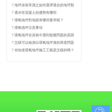
?
地坪涂裝常識之如何選擇適合的地坪類
型
?
透水性混凝土的優勢有哪些
?
環氧地坪對地面有哪些要求呢？
?
環氧地坪注意事項
?
環氧地坪在涂裝中遇到疑難問題的原因
有哪些？
?
怎樣可以檢測出環氧地坪漆的厚度問題
?
你知道環氧地坪施工工藝是怎樣的嗎？