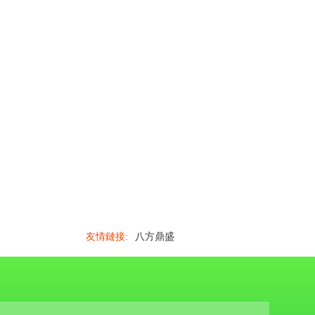
友情鏈接:
八方鼎盛